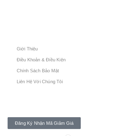
Email: Info@Trungtamantoanlaodong.Com
Website: Trungtamantoanlaodong.com
Số Người Sử Dụng Dịch Vụ: 639845
LIÊN KẾT BỔ SUNG
Giới Thiệu
Điều Khoản & Điều Kiện
Chính Sách Bảo Mật
Liên Hệ Với Chúng Tôi
Đăng Ký Ngay!
Giảm Giá 20% Khi Mua Khóa Học Ngay!
Đăng Ký Nhận Mã Giảm Giá