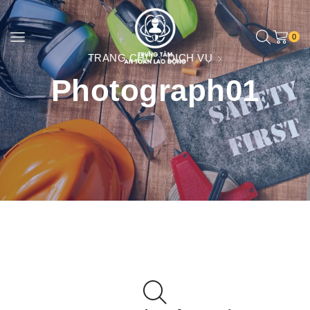
0
TRANG CHỦ
DỊCH VỤ
Photograph01