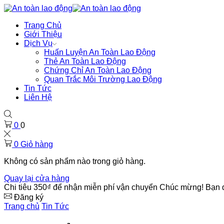
Trang Chủ
Giới Thiệu
Dịch Vụ
Huấn Luyện An Toàn Lao Động
Thẻ An Toàn Lao Động
Chứng Chỉ An Toàn Lao Động
Quan Trắc Môi Trường Lao Động
Tin Tức
Liên Hệ
0
0
0
Giỏ hàng
Không có sản phẩm nào trong giỏ hàng.
Quay lại cửa hàng
Chi tiêu
350
₫
để nhận miễn phí vận chuyển
Chúc mừng! Bạn đ
Đăng ký
Trang chủ
Tin Tức