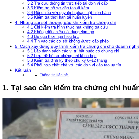
3.2 Tra cứu thông tin trực tiếp tại đơn vị cấp
3.3 Kiểm tra hồ sơ đào tạo đi kèm
3.4 Đối chiếu với quy định pháp luật hiện hành
3.5 Kiểm tra thời hạn tái huấn luyện
4. Những sai sót thường gặp khi kiểm tra chứng chỉ
4.1 Chỉ kiểm tra hình thức mà không tra cứu
4.2 Không đối chiếu nội dung đào tạo
4.3 Bỏ qua thời hạn hiệu lực
4.4 Tin vào các cơ sở không được cấp phép
5. Cách xây dựng quy trình kiểm tra chứng chỉ cho doanh nghi
5.1 Lập danh sách các vị trí bắt buộc có chứng chỉ
5.2 Lưu trữ hồ sơ chứng chỉ khoa học
5.3 Kiểm tra định kỳ theo chu kỳ 6–12 tháng
5.4 Phối hợp chặt chẽ với các đơn vị đào tạo uy tín
Kết luận
Thông tin liên hệ
1. Tại sao cần kiểm tra chứng chỉ huấ