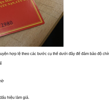
luyện hợp lệ theo các bước cụ thể dưới đây để đảm bảo độ chính
ỉ
 mờ
dấu hiệu làm giả.