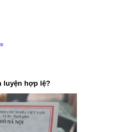
ệp
n luyện hợp lệ?