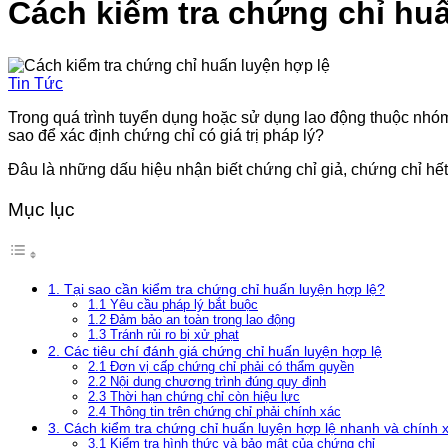
Cách kiểm tra chứng chỉ hu
Tin Tức
Trong quá trình tuyển dụng hoặc sử dụng lao động thuộc nhóm
sao để xác định chứng chỉ có giá trị pháp lý?
Đâu là những dấu hiệu nhận biết chứng chỉ giả, chứng chỉ hết
Mục lục
1. Tại sao cần kiểm tra chứng chỉ huấn luyện hợp lệ?
1.1 Yêu cầu pháp lý bắt buộc
1.2 Đảm bảo an toàn trong lao động
1.3 Tránh rủi ro bị xử phạt
2. Các tiêu chí đánh giá chứng chỉ huấn luyện hợp lệ
2.1 Đơn vị cấp chứng chỉ phải có thẩm quyền
2.2 Nội dung chương trình đúng quy định
2.3 Thời hạn chứng chỉ còn hiệu lực
2.4 Thông tin trên chứng chỉ phải chính xác
3. Cách kiểm tra chứng chỉ huấn luyện hợp lệ nhanh và chính 
3.1 Kiểm tra hình thức và bảo mật của chứng chỉ