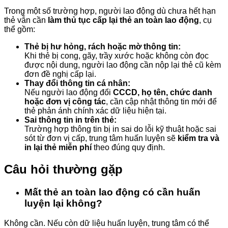
Trong một số trường hợp, người lao động dù chưa hết hạn
thẻ vẫn cần
làm thủ tục cấp lại thẻ an toàn lao động
, cụ
thể gồm:
Thẻ bị hư hỏng, rách hoặc mờ thông tin:
Khi thẻ bị cong, gãy, trầy xước hoặc không còn đọc
được nội dung, người lao động cần nộp lại thẻ cũ kèm
đơn đề nghị cấp lại.
Thay đổi thông tin cá nhân:
Nếu người lao động đổi
CCCD, họ tên, chức danh
hoặc đơn vị công tác
, cần cập nhật thông tin mới để
thẻ phản ánh chính xác dữ liệu hiện tại.
Sai thông tin in trên thẻ:
Trường hợp thông tin bị in sai do lỗi kỹ thuật hoặc sai
sót từ đơn vị cấp, trung tâm huấn luyện sẽ
kiểm tra và
in lại thẻ miễn phí
theo đúng quy định.
Câu hỏi thường gặp
Mất thẻ an toàn lao động có cần huấn
luyện lại không?
Không cần. Nếu còn dữ liệu huấn luyện, trung tâm có thể