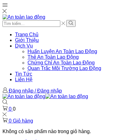
Search
input
Tìm
kiếm
Trang Chủ
Giới Thiệu
Dịch Vụ
Huấn Luyện An Toàn Lao Động
Thẻ An Toàn Lao Động
Chứng Chỉ An Toàn Lao Động
Quan Trắc Môi Trường Lao Động
Tin Tức
Liên Hệ
Đăng nhập / Đăng nhập
0
0
0
Giỏ hàng
Không có sản phẩm nào trong giỏ hàng.