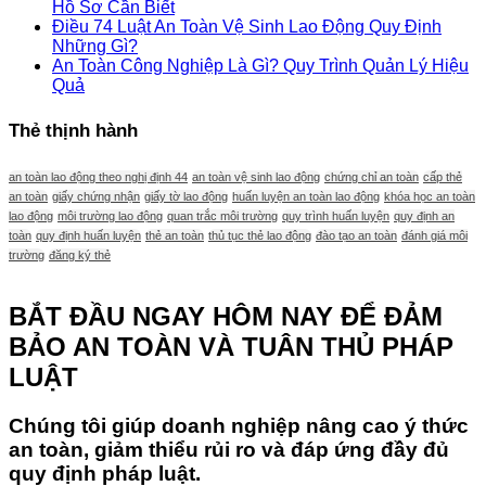
Hồ Sơ Cần Biết
Điều 74 Luật An Toàn Vệ Sinh Lao Động Quy Định
Những Gì?
An Toàn Công Nghiệp Là Gì? Quy Trình Quản Lý Hiệu
Quả
Thẻ thịnh hành
an toàn lao động theo nghị định 44
an toàn vệ sinh lao động
chứng chỉ an toàn
cấp thẻ
an toàn
giấy chứng nhận
giấy tờ lao động
huấn luyện an toàn lao động
khóa học an toàn
lao động
môi trường lao động
quan trắc môi trường
quy trình huấn luyện
quy định an
toàn
quy định huấn luyện
thẻ an toàn
thủ tục thẻ lao động
đào tạo an toàn
đánh giá môi
trường
đăng ký thẻ
BẮT ĐẦU NGAY HÔM NAY ĐỂ ĐẢM
BẢO AN TOÀN VÀ TUÂN THỦ PHÁP
LUẬT
Chúng tôi giúp doanh nghiệp nâng cao ý thức
an toàn, giảm thiểu rủi ro và đáp ứng đầy đủ
quy định pháp luật.