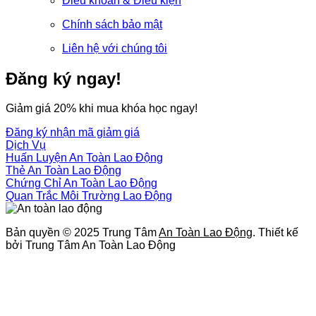
Điều khoản & Điều kiện
Chính sách bảo mật
Liên hệ với chúng tôi
Đăng ký ngay!
Giảm giá 20% khi mua khóa học ngay!
Đăng ký nhận mã giảm giá
Twitter
Pinterest
Reddit
Tumblr
Youtube
Vimeo
Dịch Vụ
Huấn Luyện An Toàn Lao Động
Thẻ An Toàn Lao Động
Chứng Chỉ An Toàn Lao Động
Quan Trắc Môi Trường Lao Động
Bản quyền © 2025 Trung Tâm
An Toàn Lao Động
. Thiết kế
bởi Trung Tâm An Toàn Lao Động