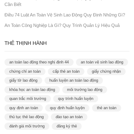
Cần Biết
Điều 74 Luật An Toàn Vệ Sinh Lao Động Quy Định Những Gì?
An Toàn Công Nghiệp Là Gì? Quy Trình Quản Lý Hiệu Quả
THẺ THỊNH HÀNH
an toàn lao động theo nghị định 44
an toàn vệ sinh lao động
chứng chỉ an toàn
cấp thẻ an toàn
giấy chứng nhận
giấy tờ lao động
huấn luyện an toàn lao động
khóa học an toàn lao động
môi trường lao động
quan trắc môi trường
quy trình huấn luyện
quy định an toàn
quy định huấn luyện
thẻ an toàn
thủ tục thẻ lao động
đào tạo an toàn
đánh giá môi trường
đăng ký thẻ