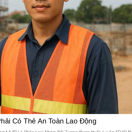
hải Có Thẻ An Toàn Lao Động
ng Là Gì
Là Phân Loại Nhóm Đối Tượng Được Huấn Luyện ATVSLĐ