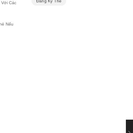
Đăng Ký Thẻ
 Với Các
Thẻ Nếu