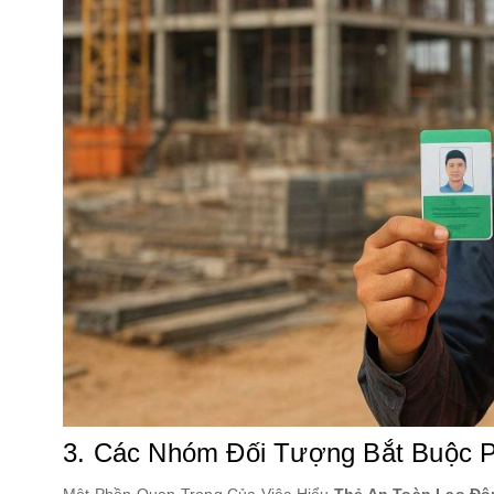
3. Các Nhóm Đối Tượng Bắt Buộc P
Một Phần Quan Trọng Của Việc Hiểu
Thẻ An Toàn Lao Độ