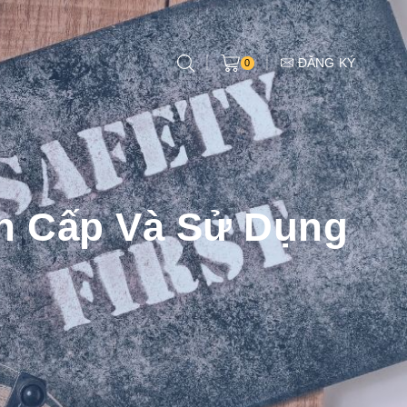
ĐĂNG KÝ
0
nh Cấp Và Sử Dụng