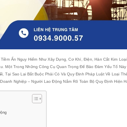
 Tiềm Ẩn Nguy Hiểm Như Xây Dựng, Cơ Khí, Điện, Hàn Cắt Kim Loại
ầu. Một Trong Những Công Cụ Quan Trọng Để Bảo Đảm Yếu Tố Này
Gì
, Tại Sao Lại Bắt Buộc Phải Có Và Quy Định Pháp Luật Về Loại T
úp Doanh Nghiệp – Người Lao Động Nắm Rõ Toàn Bộ Quy Định Hiện H
Động