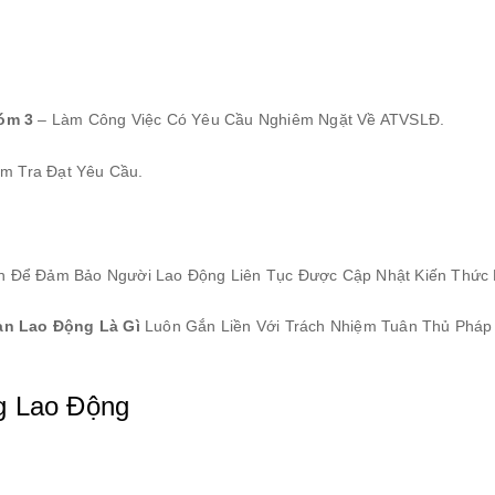
óm 3
– Làm Công Việc Có Yêu Cầu Nghiêm Ngặt Về ATVSLĐ.
m Tra Đạt Yêu Cầu.
ạn Để Đảm Bảo Người Lao Động Liên Tục Được Cập Nhật Kiến Thức 
àn Lao Động Là Gì
Luôn Gắn Liền Với Trách Nhiệm Tuân Thủ Pháp
g Lao Động