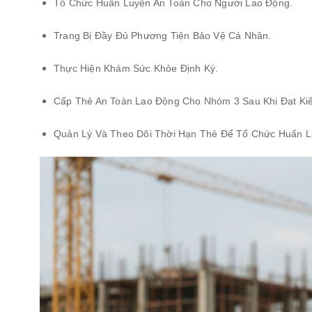
Tổ Chức Huấn Luyện An Toàn Cho Người Lao Động.
Trang Bị Đầy Đủ Phương Tiện Bảo Vệ Cá Nhân.
Thực Hiện Khám Sức Khỏe Định Kỳ.
Cấp Thẻ An Toàn Lao Động Cho Nhóm 3 Sau Khi Đạt Ki
Quản Lý Và Theo Dõi Thời Hạn Thẻ Để Tổ Chức Huấn L