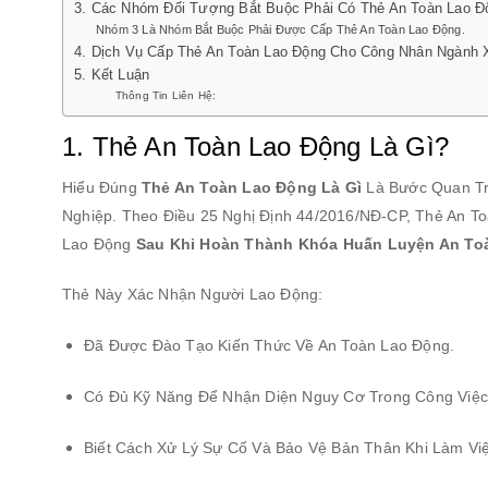
3. Các Nhóm Đối Tượng Bắt Buộc Phải Có Thẻ An Toàn Lao Đ
Nhóm 3 Là Nhóm Bắt Buộc Phải Được Cấp Thẻ An Toàn Lao Động.
4. Dịch Vụ Cấp Thẻ An Toàn Lao Động Cho Công Nhân Ngành 
5. Kết Luận
Thông Tin Liên Hệ:
1. Thẻ An Toàn Lao Động Là Gì?
Hiểu Đúng
Thẻ An Toàn Lao Động Là Gì
Là Bước Quan Trọ
Nghiệp. Theo Điều 25 Nghị Định 44/2016/NĐ-CP, Thẻ An 
Lao Động
Sau Khi Hoàn Thành Khóa Huấn Luyện An Toà
Thẻ Này Xác Nhận Người Lao Động:
Đã Được Đào Tạo Kiến Thức Về An Toàn Lao Động.
Có Đủ Kỹ Năng Để Nhận Diện Nguy Cơ Trong Công Việc
Biết Cách Xử Lý Sự Cố Và Bảo Vệ Bản Thân Khi Làm Việ