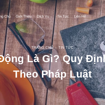
ng Chủ
Giới Thiệu
Dịch Vụ
Tin Tức
Liên Hệ
TRANG CHỦ
TIN TỨC
Động Là Gì? Quy Đị
Theo Pháp Luật