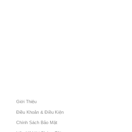
Thông Tin Liên Hệ:
Tên Thương Hiệu: Trung Tâm An Toàn Lao Động
Địa Chỉ: Lầu 3, Lô T2 – 1.2, Đường 1, Đường Tăng Nhơn
Phú, TP. HCM.
Hotline: 0934900057
Email: Info@Trungtamantoanlaodong.Com
Website: Trungtamantoanlaodong.com
Số Người Sử Dụng Dịch Vụ: 639845
LIÊN KẾT BỔ SUNG
Giới Thiệu
Điều Khoản & Điều Kiện
Chính Sách Bảo Mật