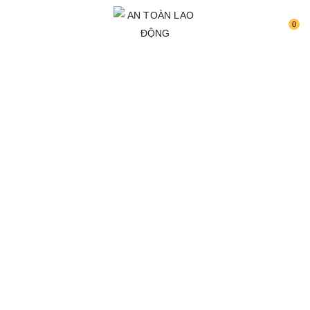
0
TRANG CHỦ
TIN TỨC
Hướng Dẫn Lập Kế
Hoạch Quan Trắc
Môi Trường Lao
Động