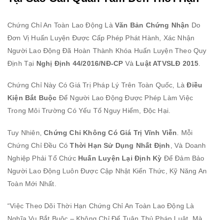
Chứng Chỉ An Toàn Lao Động Là
Văn Bản Chứng Nhận
Do
Đơn Vị Huấn Luyện Được Cấp Phép Phát Hành, Xác Nhận
Người Lao Động Đã Hoàn Thành Khóa Huấn Luyện Theo Quy
Định Tại
Nghị Định 44/2016/NĐ-CP
Và
Luật ATVSLĐ 2015
.
Chứng Chỉ Này Có Giá Trị Pháp Lý Trên Toàn Quốc, Là
Điều
Kiện Bắt Buộc
Để Người Lao Động Được Phép Làm Việc
Trong Môi Trường Có Yếu Tố Nguy Hiểm, Độc Hại.
Tuy Nhiên,
Chứng Chỉ Không Có Giá Trị Vĩnh Viễn
. Mỗi
Chứng Chỉ Đều Có
Thời Hạn Sử Dụng Nhất Định
, Và Doanh
Nghiệp Phải Tổ Chức
Huấn Luyện Lại Định Kỳ
Để Đảm Bảo
Người Lao Động Luôn Được Cập Nhật Kiến Thức, Kỹ Năng An
Toàn Mới Nhất.
“Việc Theo Dõi Thời Hạn Chứng Chỉ An Toàn Lao Động Là
Nghĩa Vụ Bắt Buộc – Không Chỉ Để Tuân Thủ Pháp Luật, Mà