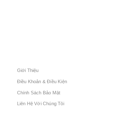
Địa Chỉ: Lầu 3, Lô T2 – 1.2, Đường 1, Đường Tăng Nhơn
Phú, TP. HCM.
Hotline: 0934900057
Email: Info@Trungtamantoanlaodong.Com
Website: Trungtamantoanlaodong.com
Số Người Sử Dụng Dịch Vụ: 639845
LIÊN KẾT BỔ SUNG
Giới Thiệu
Điều Khoản & Điều Kiện
Chính Sách Bảo Mật
Liên Hệ Với Chúng Tôi
Đăng Ký Ngay!
Giảm Giá 20% Khi Mua Khóa Học Ngay!