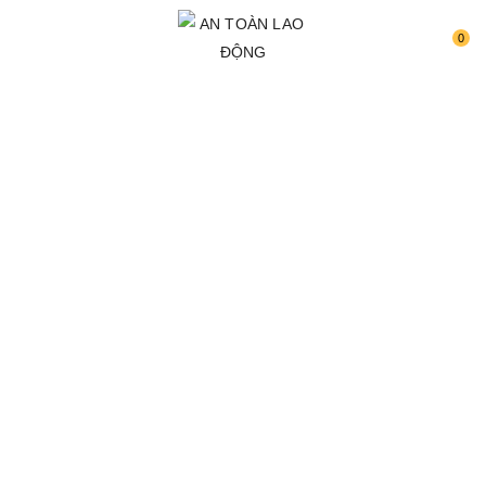
0
TRANG CHỦ
TIN TỨC
Thời Hạn Chứng
Chỉ An Toàn Lao
Động – Quy Định
Và Gia Hạn