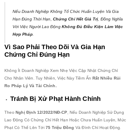
Nếu Doanh Nghiệp Không Tổ Chức Huấn Luyện Và Gia
Hạn Đúng Thời Hạn,
Chứng Chỉ Hết Giá Trị
, Đồng Nghĩa
Với Việc Người Lao Động
Không Đủ Điều Kiện Làm Việc
Hợp Pháp
.
Vì Sao Phải Theo Dõi Và Gia Hạn
Chứng Chỉ Đúng Hạn
Không Ít Doanh Nghiệp Xem Nhẹ Việc Cập Nhật Chứng Chỉ
Cho Nhân Viên. Tuy Nhiên, Việc Này Tiềm Ẩn
Rất Nhiều Rủi
Ro Pháp Lý Và Tài Chính.
Tránh Bị Xử Phạt Hành Chính
Theo
Nghị Định 12/2022/NĐ-CP
, Nếu Doanh Nghiệp Sử Dụng
Lao Động Có Chứng Chỉ Hết Hạn Hoặc Chưa Huấn Luyện, Mức
Phạt Có Thể Lên Tới
75 Triệu Đồng
Và Đình Chỉ Hoạt Động.