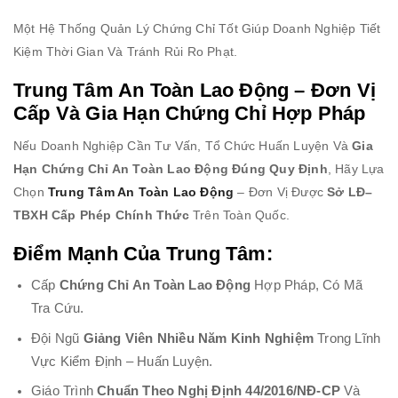
Một Hệ Thống Quản Lý Chứng Chỉ Tốt Giúp Doanh Nghiệp Tiết
Kiệm Thời Gian Và Tránh Rủi Ro Phạt.
Trung Tâm An Toàn Lao Động – Đơn Vị
Cấp Và Gia Hạn Chứng Chỉ Hợp Pháp
Nếu Doanh Nghiệp Cần Tư Vấn, Tổ Chức Huấn Luyện Và
Gia
Hạn Chứng Chỉ An Toàn Lao Động Đúng Quy Định
, Hãy Lựa
Chọn
Trung Tâm An Toàn Lao Động
– Đơn Vị Được
Sở LĐ–
TBXH Cấp Phép Chính Thức
Trên Toàn Quốc.
Điểm Mạnh Của Trung Tâm:
Cấp
Chứng Chỉ An Toàn Lao Động
Hợp Pháp, Có Mã
Tra Cứu.
Đội Ngũ
Giảng Viên Nhiều Năm Kinh Nghiệm
Trong Lĩnh
Vực Kiểm Định – Huấn Luyện.
Giáo Trình
Chuẩn Theo Nghị Định 44/2016/NĐ-CP
Và